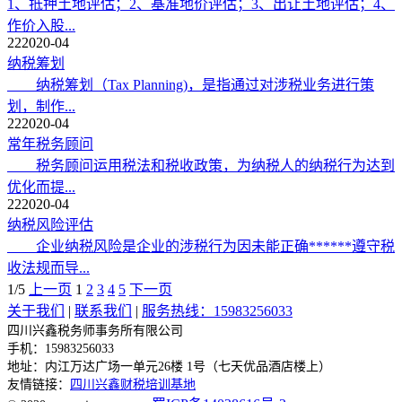
1、抵押土地评估；2、基准地价评估；3、出让土地评估；4、
作价入股...
22
2020-04
纳税筹划
纳税筹划（Tax Planning)，是指通过对涉税业务进行策
划，制作...
22
2020-04
常年税务顾问
税务顾问运用税法和税收政策，为纳税人的纳税行为达到
优化而提...
22
2020-04
纳税风险评估
企业纳税风险是企业的涉税行为因未能正确******遵守税
收法规而导...
1/5
上一页
1
2
3
4
5
下一页
关于我们
|
联系我们
|
服务热线：15983256033
四川兴鑫税务师事务所有限公司
手机：15983256033
地址：
内江万达广场一单元26楼 1号（七天优品酒店楼上）
友情链接：
四川兴鑫财税培训基地