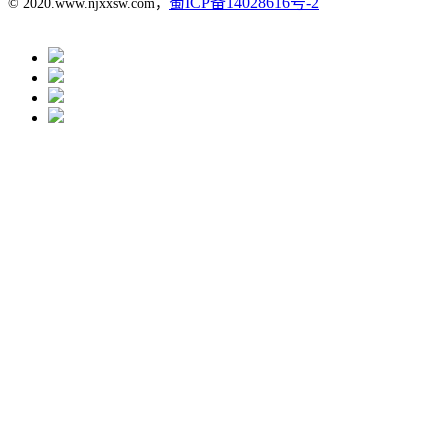
蜀ICP备14028616号-2
© 2020.www.njxxsw.com，